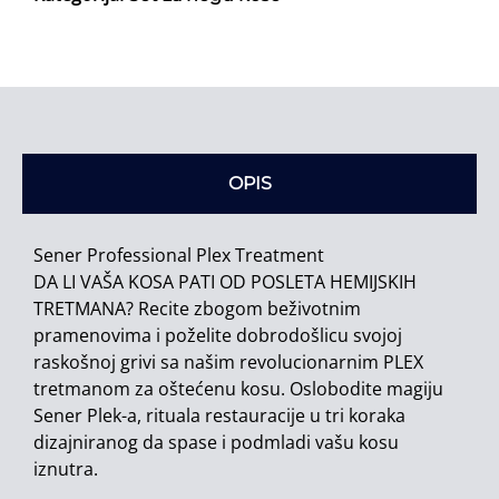
OPIS
Sener Professional Plex Treatment
DA LI VAŠA KOSA PATI OD POSLETA HEMIJSKIH
TRETMANA? Recite zbogom beživotnim
pramenovima i poželite dobrodošlicu svojoj
raskošnoj grivi sa našim revolucionarnim PLEX
tretmanom za oštećenu kosu. Oslobodite magiju
Sener Plek-a, rituala restauracije u tri koraka
dizajniranog da spase i podmladi vašu kosu
iznutra.