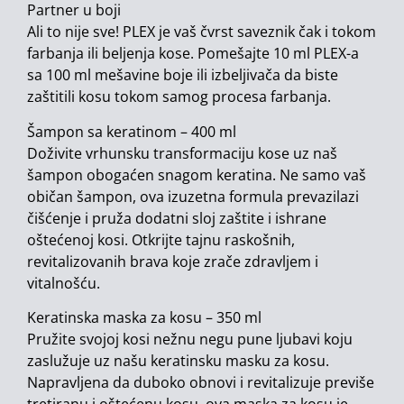
Partner u boji
Ali to nije sve! PLEX je vaš čvrst saveznik čak i tokom
farbanja ili beljenja kose. Pomešajte 10 ml PLEX-a
sa 100 ml mešavine boje ili izbeljivača da biste
zaštitili kosu tokom samog procesa farbanja.
Šampon sa keratinom – 400 ml
Doživite vrhunsku transformaciju kose uz naš
šampon obogaćen snagom keratina. Ne samo vaš
običan šampon, ova izuzetna formula prevazilazi
čišćenje i pruža dodatni sloj zaštite i ishrane
oštećenoj kosi. Otkrijte tajnu raskošnih,
revitalizovanih brava koje zrače zdravljem i
vitalnošću.
Keratinska maska za kosu – 350 ml
Pružite svojoj kosi nežnu negu pune ljubavi koju
zaslužuje uz našu keratinsku masku za kosu.
Napravljena da duboko obnovi i revitalizuje previše
tretiranu i oštećenu kosu, ova maska za kosu je