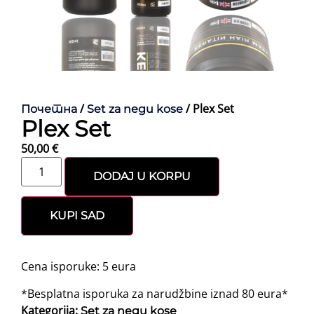
/
/ Plex Set
Почетна
Set za negu kose
Plex Set
50,00
€
DODAJ U KORPU
KUPI SAD
Cena isporuke: 5 eura
*Besplatna isporuka za narudžbine iznad 80 eura*
Kategorija:
Set za negu kose